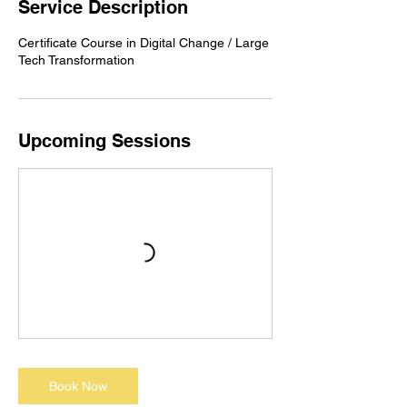
Service Description
t
s
Certificate Course in Digital Change / Large
S
Tech Transformation
e
p
1
0
Upcoming Sessions
Book Now