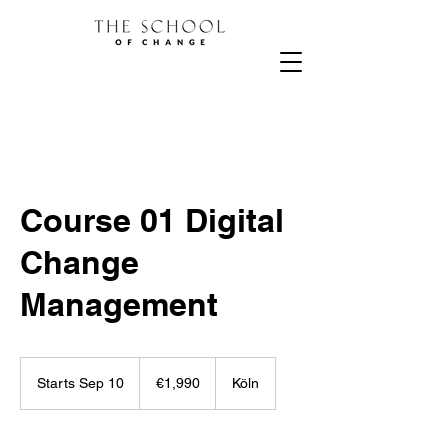
Course 01 Digital
Change
Management
1,990
euros
Starts Sep 10
S
€1,990
Köln
t
a
r