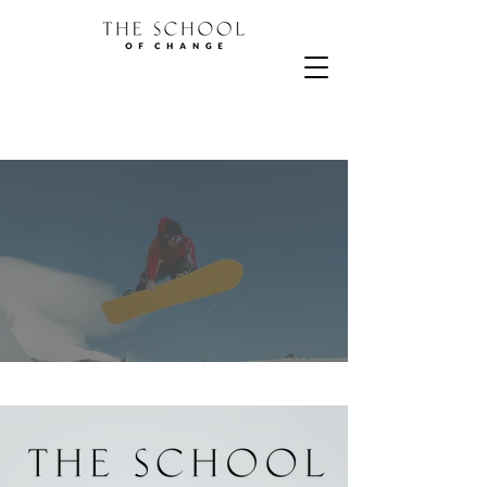
Join Peaks &
Retreats
l
Change,
AI & Ski
l
09. - 11.
December 2026