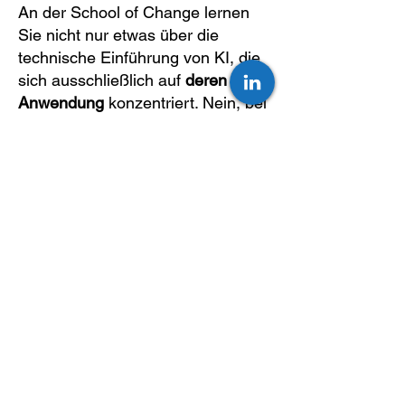
An der School of Change lernen
Sie nicht nur etwas über die
technische Einführung von KI, die
sich ausschließlich auf
deren
Anwendung
konzentriert. Nein, bei
uns lernen Sie das hochmoderne
Modell der Human Friendly
Automation (Human Friendly
Automation Adoption Model,
HFAAM)
kennen. Es handelt sich
dabei um eine
Neuentwicklung des
digitalen Changemanagements,
das auf die spezifischen
Anforderungen künstlicher
Intelligenz zugeschnitten ist
.
HFAAM umfasst die gesamte
Transformation von Arbeit und